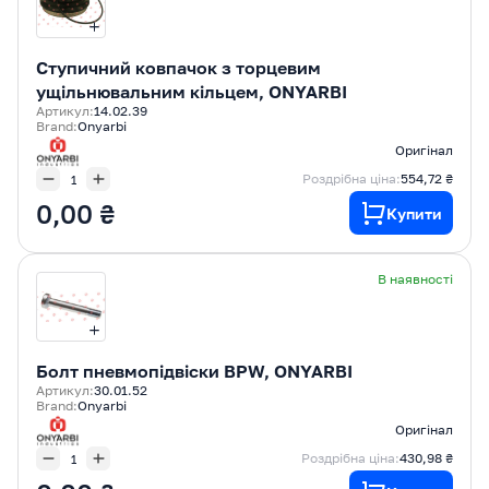
Ступичний ковпачок з торцевим
ущільнювальним кільцем, ONYARBI
Артикул:
14.02.39
Brand:
Onyarbi
Оригінал
Роздрібна ціна:
554,72 ₴
0,00 ₴
Купити
В наявності
Болт пневмопідвіски BPW, ONYARBI
Артикул:
30.01.52
Brand:
Onyarbi
Оригінал
Роздрібна ціна:
430,98 ₴