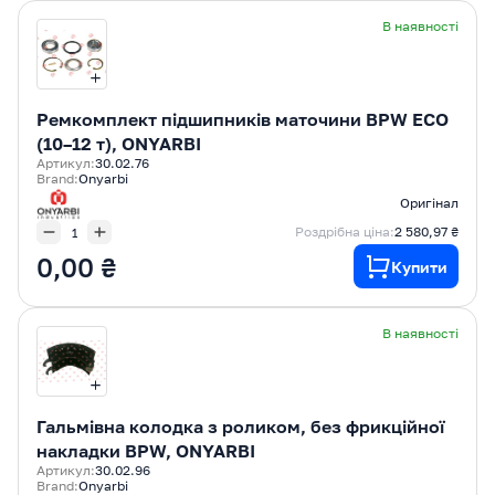
В наявності
Ремкомплект підшипників маточини BPW ECO
(10–12 т), ONYARBI
Артикул:
30.02.76
Brand:
Onyarbi
Оригінал
Роздрібна ціна:
2 580,97 ₴
0,00 ₴
Купити
В наявності
Гальмівна колодка з роликом, без фрикційної
накладки BPW, ONYARBI
Артикул:
30.02.96
Brand:
Onyarbi