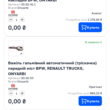
накладки BPW, ONYARBI
Артикул:
30.02.41.1
Brand:
Onyarbi
Аналог
Роздрібна ціна:
1 278,84 ₴
0,00 ₴
Купити
В наявності
Важіль гальмівний автоматичний (тріскачка)
передній міст BPW, RENAULT TRUCKS,
ONYARBI
Артикул:
30.02.53
Brand:
Onyarbi
Оригінал
Роздрібна ціна:
984,22 ₴
0,00 ₴
Купити