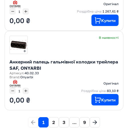
Оригінал
Роздрібна ціна:
1 267,61 ₴
0,00 ₴
Купити
В наявності
Анкерний палець гальмівної колодки трейлера
SAF, ONYARBI
Артикул:
40.02.33
Brand:
Onyarbi
Оригінал
Роздрібна ціна:
83,10 ₴
0,00 ₴
Купити
1
2
3
...
9