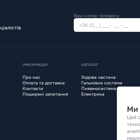
Ваш номер телефону
іалістів
ІНФОРМАЦІЯ
КАТАЛОГ
Про нас
Ходова частина
Оплата та доставка
Гальмівна система
Контакти
Пневмосистема
Поширені запитання
Електрика
Ми 
Цей 
техн
анал
нашо