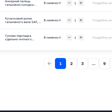
Анкерний палець
В наявності
Роздрібна ці
гальмівної колодки
трейлера SAF, ONYARBI
Кулачковий ролик
В наявності
Роздрібна ці
гальмівного вала SAF,
ONYARBI
Гумова підкладка
В наявності
Роздрібна ці
сідельно-зчіпного
пристрою JOST, ONYARBI
1
2
3
...
9