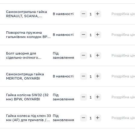
SCHMITZ CARGOBULL,
ONYARBI
Самоконтрильна гайка
В наявності
Роздрібна ці
RENAULT, SCANIA,
VOLVO, BPW, SAF,
KÄSSBOHRER, ONYARBI
Поворотна пружина
В наявності
Роздрібна ці
гальмівних колодок BPW,
ONYARBI
Болт шворня для
Під
Роздрібна ці
сідельно-зчіпного
замовлення
пристрою DAF, JOST,
ONYARBI
Самоконтряща гайка
В наявності
Роздрібна ці
MERITOR, ONYARBI
Гайка колісна SW32 (32
Під
Роздрібна ці
мм) BPW, ONYARBI
замовлення
Гайка колеса під ключ 33
Під
Роздрібна ці
мм (AF) для причепів /
замовлення
напівпричепів FRUEHAUF,
RENAULT, ONYARBI