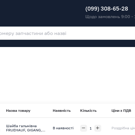
(099) 308-65-28
Щодо замовлень 9:00 - 
Назва товару
Наявність
Кількість
Ціни з ПДВ
Шайба гальмівнa
В наявності
Роздрібна ці
FRUEHAUF, GIGANG,
RENAULT, SAF, DAF,