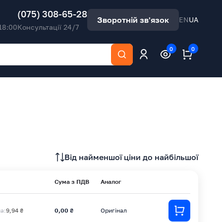
(075) 308-65-28
Зворотній зв'язок
EN
UA
18:00
Консультації 24/7
0
0
Від найменшої ціни до найбільшої
Сума з ПДВ
Аналог
на:
9,94 ₴
0,00 ₴
Оригінал