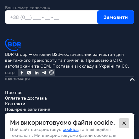
Ваш номер телефону
Замовити
BDR Group — оптовий B2B-постачальник запчастин для
вантажного транспорту та причепів. Працюємо з СТО,
автопарками та OEM. Поставки зі складу в Україні та ЄС.
СОЦ.:
ІНФОРМАЦІЯ
Про нас
Оплата та доставка
Контакти
Поширені запитання
КАТАЛОГ
БРЕНДИ
Ми використовуємо файли cookie.
ЮРИДИЧНА ІНФОРМАЦІЯ
Цей сайт використовує
cookies
та інші подібні
технології. Ми використовуємо файли cookie для