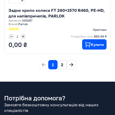
Заднє крило колеса FT 260×1570 R460, PE-HD,
для напівпричепів, PARLOK
Артикул:
100287
Brand:
Parlok
Оригінал
Роздрібна ціна:
883,84 ₴
0,00 ₴
Купити
1
2
Потрібна допомога?
Замовте безкоштовну консультацію від наших
спеціалістів