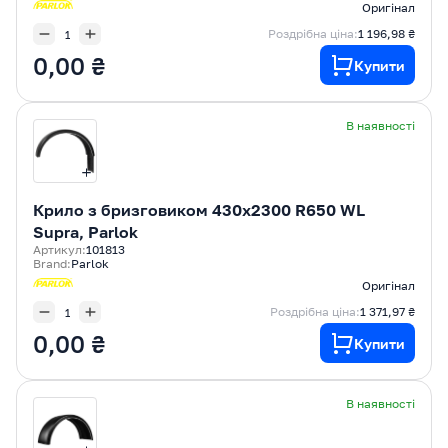
Оригінал
Роздрібна ціна:
1 196,98 ₴
0,00 ₴
Купити
В наявності
Крилo з бризговиком 430x2300 R650 WL
Supra, Parlok
Артикул:
101813
Brand:
Parlok
Оригінал
Роздрібна ціна:
1 371,97 ₴
0,00 ₴
Купити
В наявності