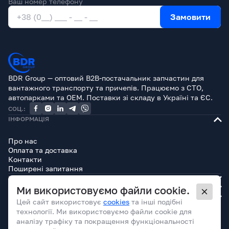
Ваш номер телефону
Замовити
BDR Group — оптовий B2B-постачальник запчастин для
вантажного транспорту та причепів. Працюємо з СТО,
автопарками та OEM. Поставки зі складу в Україні та ЄС.
СОЦ.:
ІНФОРМАЦІЯ
Про нас
Оплата та доставка
Контакти
Поширені запитання
КАТАЛОГ
БРЕНДИ
Ми використовуємо файли cookie.
ЮРИДИЧНА ІНФОРМАЦІЯ
Цей сайт використовує
cookies
та інші подібні
технології. Ми використовуємо файли cookie для
аналізу трафіку та покращення функціональності