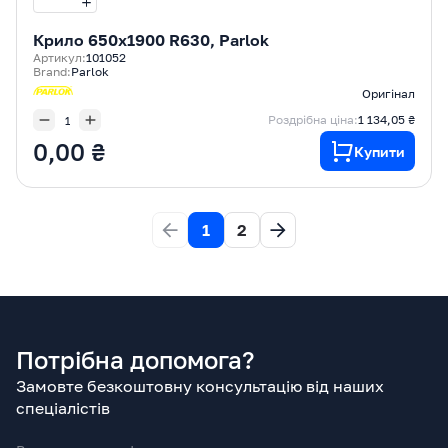
Крилo 650x1900 R630, Parlok
Артикул:
101052
Brand:
Parlok
Оригінал
Роздрібна ціна:
1 134,05 ₴
0,00 ₴
Купити
1
2
Потрібна допомога?
Замовте безкоштовну консультацію від наших
спеціалістів