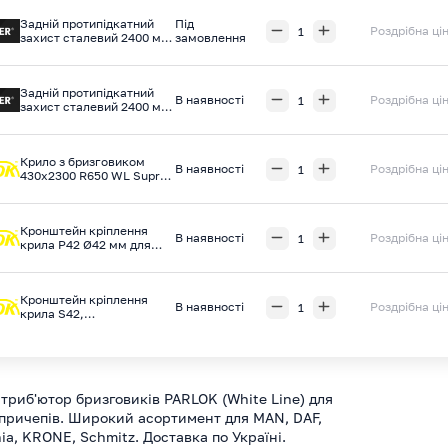
Задній протипідкатний
Під
Роздрібна ці
захист сталевий 2400 мм
замовлення
(високий профіль),
TAKLER
Задній протипідкатний
В наявності
Роздрібна ці
захист сталевий 2400 мм,
сірий, з торцевими
заглушками, TAKLER
Крилo з бризговиком
В наявності
Роздрібна ці
430x2300 R650 WL Supra,
Parlok
Кронштейн кріплення
В наявності
Роздрібна ці
крила P42 Ø42 мм для
вантажівок та
напівпричепів Parlok
Кронштейн кріплення
В наявності
Роздрібна ці
крила S42,
термопластик, Parlok
триб'ютор бризговиків PARLOK (White Line) для
 причепів. Широкий асортимент для MAN, DAF,
ia, KRONE, Schmitz. Доставка по Україні.