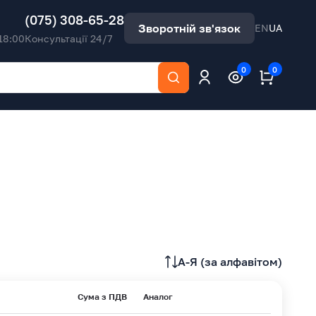
(075) 308-65-28
Зворотній зв'язок
EN
UA
18:00
Консультації 24/7
0
0
A-Я (за алфавітом)
Сума з ПДВ
Аналог