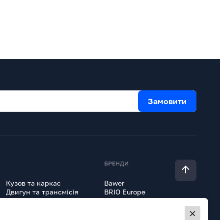
Замовити
БРЕНДИ
Кузов та каркас
Bawer
Двигун та трансмісія
BRIO Europe
Гідравліка
Erich Jaeger
Lokhen
Всі товари
Onyarbi