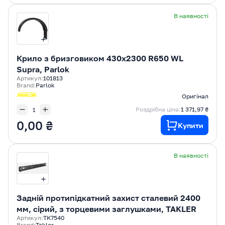
В наявності
Крилo з бризговиком 430x2300 R650 WL
Supra, Parlok
Артикул:
101813
Brand:
Parlok
Оригінал
Роздрібна ціна:
1 371,97 ₴
0,00 ₴
Купити
В наявності
Задній протипідкатний захист сталевий 2400
мм, сірий, з торцевими заглушками, TAKLER
Артикул:
TK7540
Brand:
Takler