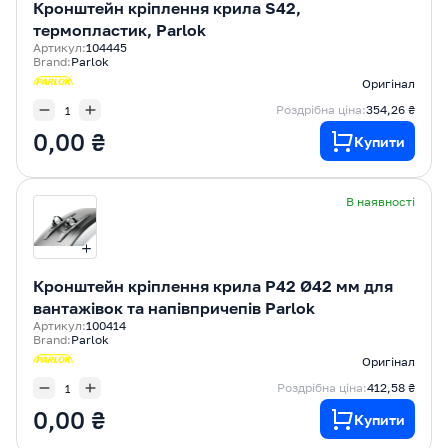
Кронштейн кріплення крила S42,
термопластик, Parlok
Артикул:
104445
Brand:
Parlok
Оригінал
Роздрібна ціна:
354,26 ₴
0,00 ₴
Купити
В наявності
Кронштейн кріплення крила P42 Ø42 мм для
вантажівок та напівпричепів Parlok
Артикул:
100414
Brand:
Parlok
Оригінал
Роздрібна ціна:
412,58 ₴
0,00 ₴
Купити