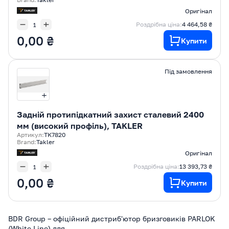
Оригінал
Роздрібна ціна:
4 464,58 ₴
0,00 ₴
Купити
Під замовлення
Задній протипідкатний захист сталевий 2400
мм (високий профіль), TAKLER
Артикул:
TK7820
Brand:
Takler
Оригінал
Роздрібна ціна:
13 393,73 ₴
0,00 ₴
Купити
BDR Group – офіційний дистриб'ютор бризговиків PARLOK
(White Line) для