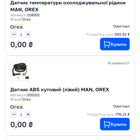
Датчик температури охолоджувальної рідини
MAN, OREX
Артикул:
218002
Brand:
Orex
Оригінал
Роздрібна ціна:
393,52 ₴
0,00 ₴
Купити
В наявності
Датчик ABS кутовий (лівий) MAN, OREX
Артикул:
201022
Brand:
Orex
Оригінал
Роздрібна ціна:
778,21 ₴
0,00 ₴
Купити