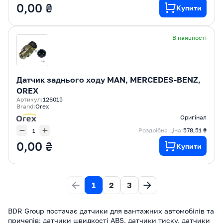
0,00 ₴
Купити
В наявності
Датчик заднього ходу MAN, MERCEDES-BENZ,
OREX
Артикул:
126015
Brand:
Orex
Оригінал
Роздрібна ціна:
578,51 ₴
0,00 ₴
Купити
1
2
3
BDR Group постачає датчики для вантажних автомобілів та
причепів: датчики швидкості ABS, датчики тиску, датчики