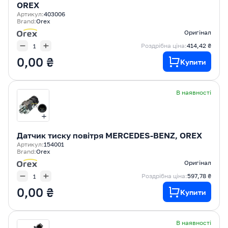
OREX
Артикул:
403006
Brand:
Orex
Оригінал
Роздрібна ціна:
414,42 ₴
0,00 ₴
Купити
В наявності
Датчик тиску повітря MERCEDES-BENZ, OREX
Артикул:
154001
Brand:
Orex
Оригінал
Роздрібна ціна:
597,78 ₴
0,00 ₴
Купити
В наявності