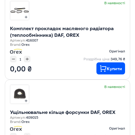
В наявності
Комплект прокладок масляного радіатора
(теплообмінника) DAF, OREX
Артикул:
416007
Brand:
Orex
Оригінал
Роздрібна ціна:
349,76 ₴
0,00 ₴
Купити
В наявності
Ущільнювальне кільце форсунки DAF, OREX
Артикул:
409015
Brand:
Orex
Оригінал