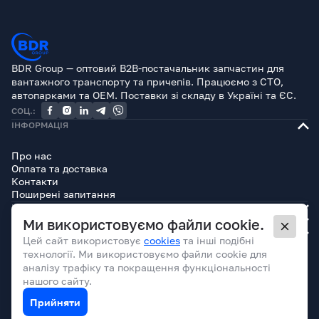
BDR Group — оптовий B2B-постачальник запчастин для
вантажного транспорту та причепів. Працюємо з СТО,
автопарками та OEM. Поставки зі складу в Україні та ЄС.
СОЦ.:
ІНФОРМАЦІЯ
Про нас
Оплата та доставка
Контакти
Поширені запитання
КАТАЛОГ
БРЕНДИ
Ми використовуємо файли cookie.
ЮРИДИЧНА ІНФОРМАЦІЯ
Цей сайт використовує
cookies
та інші подібні
технології. Ми використовуємо файли cookie для
аналізу трафіку та покращення функціональності
нашого сайту.
Прийняти