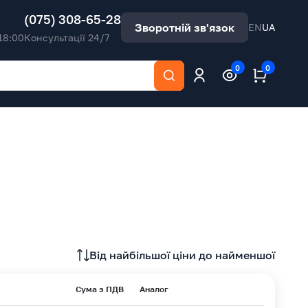
(075) 308-65-28
Зворотній зв'язок
EN
UA
18:00
Консультації 24/7
0
0
Від найбільшої ціни до найменшої
Сума з ПДВ
Аналог