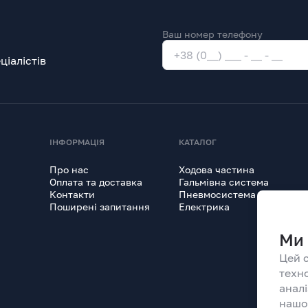
Ваш номер телефону
іалістів
ІНФОРМАЦІЯ
КАТАЛОГ
Про нас
Ходова частина
Оплата та доставка
Гальмівна система
Контакти
Пневмосистема
Поширені запитання
Електрика
Ми 
Цей 
техн
анал
нашо