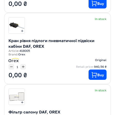
0,00 ₴
Buy
In stock
Кран рівня підлоги пневматичної підвіски
кабіни DAF, OREX
Article:
418005
Brand:
Orex
Original
Retail price:
940,56 ₴
0,00 ₴
Buy
In stock
Фільтр салону DAF, OREX