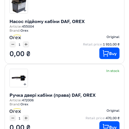
Насос підйому кабіни DAF, OREX
Article:
455004
Brand:
Orex
Original
Retail price:
1 910,00 ₴
0,00 ₴
Buy
In stock
Ручка двері кабіни (права) DAF, OREX
Article:
472006
Brand:
Orex
Original
Retail price:
470,00 ₴
0,00 ₴
Buy