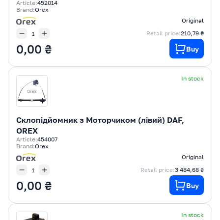
Article:
452014
Brand:
Orex
Original
Retail price:
210,79 ₴
0,00 ₴
Buy
In stock
Склопідйомник з Моторчиком (лівий) DAF,
OREX
Article:
454007
Brand:
Orex
Original
Retail price:
3 484,68 ₴
0,00 ₴
Buy
In stock