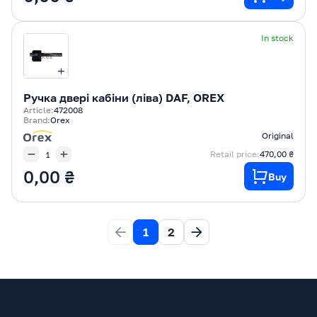
In stock
Ручка двері кабіни (ліва) DAF, OREX
Article:
472008
Brand:
Orex
Original
Retail price:
470,00 ₴
0,00 ₴
Buy
1
2