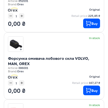
Article:
352031
Brand:
Orex
Original
Retail price:
225,85 ₴
0,00 ₴
Buy
In stock
Форсунка омивача лобового скла VOLVO,
MAN, OREX
Article:
386001
Brand:
Orex
Original
Retail price:
167,27 ₴
0,00 ₴
Buy
In stock