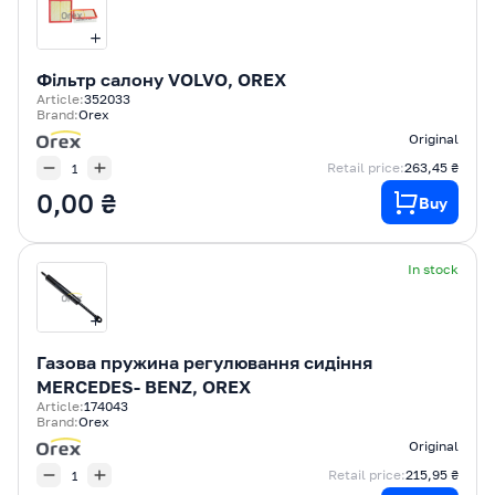
Фільтр салону VOLVO, OREX
Article:
352033
Brand:
Orex
Original
Retail price:
263,45 ₴
0,00 ₴
Buy
In stock
Газова пружина регулювання сидіння
MERCEDES- BENZ, OREX
Article:
174043
Brand:
Orex
Original
Retail price:
215,95 ₴