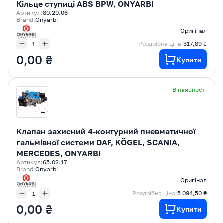
Кільце ступиці ABS BPW, ONYARBI
Артикул:
80.20.06
Brand:
Onyarbi
Оригінал
Роздрібна ціна:
317,89 ₴
0,00 ₴
Купити
В наявності
Клапан захисний 4-контурний пневматичної
гальмівної системи DAF, KÖGEL, SCANIA,
MERCEDES, ONYARBI
Артикул:
65.02.17
Brand:
Onyarbi
Оригінал
Роздрібна ціна:
5 094,50 ₴
0,00 ₴
Купити