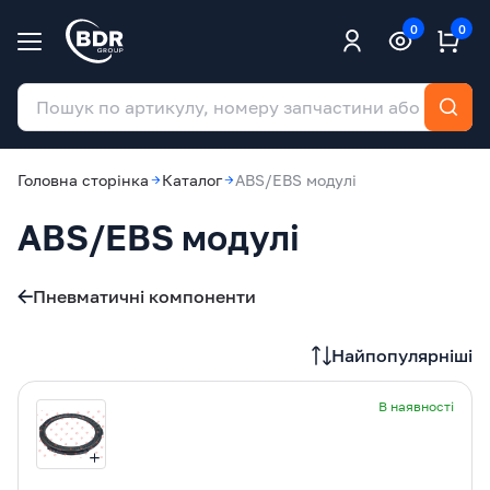
0
0
Головна сторінка
Каталог
ABS/EBS модулі
ABS/EBS модулі
Пневматичні компоненти
Найпопулярніші
В наявності