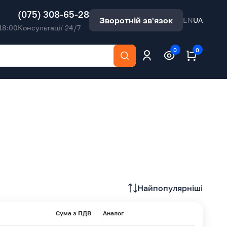
(075) 308-65-28
Зворотній зв'язок
EN
UA
18:00
Консультації 24/7
0
0
Найпопулярніші
Сума з ПДВ
Аналог