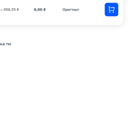
на:
958,55 ₴
0,00 ₴
Оригінал
ка по