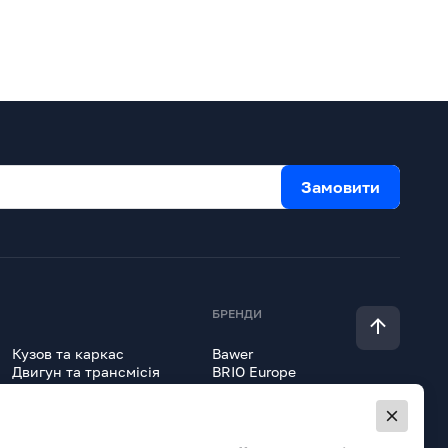
Замовити
БРЕНДИ
Кузов та каркас
Bawer
Двигун та трансмісія
BRIO Europe
Гідравліка
Erich Jaeger
Lokhen
Всі товари
Onyarbi
Orex