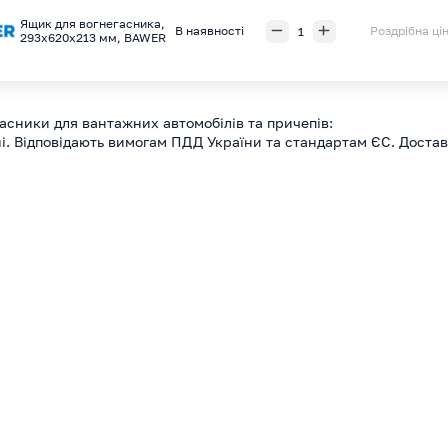
Ящик для вогнегасника,
В наявності
Роздрібна ці
293х620х213 мм, BAWER
асники для вантажних автомобілів та причепів:
і. Відповідають вимогам ПДД України та стандартам ЄС. Достав