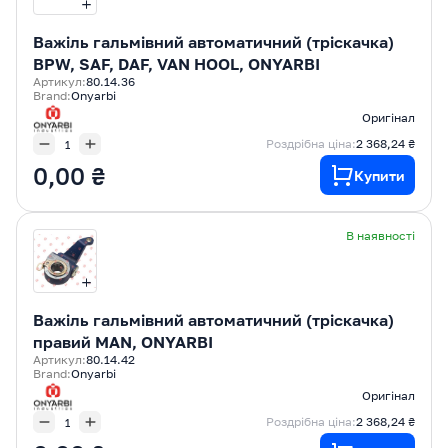
Важіль гальмівний автоматичний (тріскачка)
BPW, SAF, DAF, VAN HOOL, ONYARBI
Артикул:
80.14.36
Brand:
Onyarbi
Оригінал
Роздрібна ціна:
2 368,24 ₴
0,00 ₴
Купити
В наявності
Важіль гальмівний автоматичний (тріскачка)
правий MAN, ONYARBI
Артикул:
80.14.42
Brand:
Onyarbi
Оригінал
Роздрібна ціна:
2 368,24 ₴