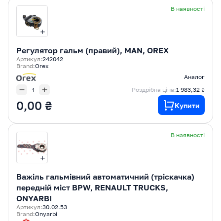
В наявності
Регулятор гальм (правий), MAN, OREX
Артикул:
242042
Brand:
Orex
Аналог
Роздрібна ціна:
1 983,32 ₴
0,00 ₴
Купити
В наявності
Важіль гальмівний автоматичний (тріскачка)
передній міст BPW, RENAULT TRUCKS,
ONYARBI
Артикул:
30.02.53
Brand:
Onyarbi