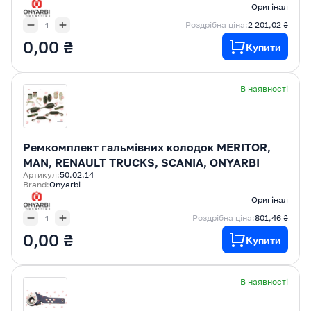
Оригінал
Роздрібна ціна:
2 201,02 ₴
0,00 ₴
Купити
В наявності
Ремкомплект гальмівних колодок MERITOR,
MAN, RENAULT TRUCKS, SCANIA, ONYARBI
Артикул:
50.02.14
Brand:
Onyarbi
Оригінал
Роздрібна ціна:
801,46 ₴
0,00 ₴
Купити
В наявності