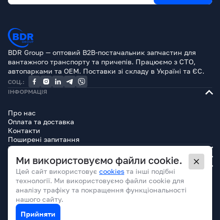
BDR Group — оптовий B2B-постачальник запчастин для
вантажного транспорту та причепів. Працюємо з СТО,
автопарками та OEM. Поставки зі складу в Україні та ЄС.
СОЦ.:
ІНФОРМАЦІЯ
Про нас
Оплата та доставка
Контакти
Поширені запитання
КАТАЛОГ
БРЕНДИ
Ми використовуємо файли cookie.
ЮРИДИЧНА ІНФОРМАЦІЯ
Цей сайт використовує
cookies
та інші подібні
технології. Ми використовуємо файли cookie для
аналізу трафіку та покращення функціональності
нашого сайту.
Прийняти