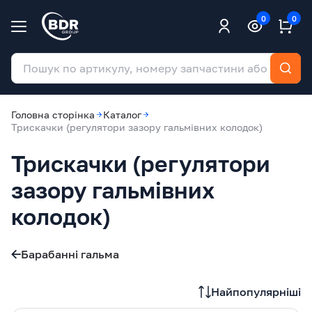
0
0
Головна сторінка
Каталог
Трискачки (регулятори зазору гальмiвних колодок)
Трискачки (регулятори
зазору гальмiвних
колодок)
Барабанні гальма
Найпопулярніші