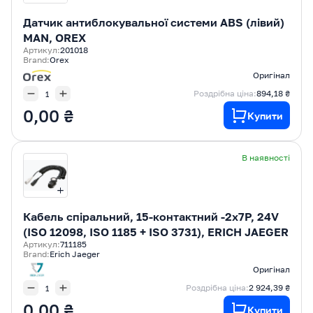
Датчик антиблокувальної системи ABS (лівий)
MAN, OREX
Артикул:
201018
Brand:
Orex
Оригінал
Роздрібна ціна:
894,18 ₴
0,00 ₴
Купити
В наявності
Кабель спіральний, 15-контактний -2x7P, 24V
(ISO 12098, ISO 1185 + ISO 3731), ERICH JAEGER
Артикул:
711185
Brand:
Erich Jaeger
Оригінал
Роздрібна ціна:
2 924,39 ₴
0,00 ₴
Купити