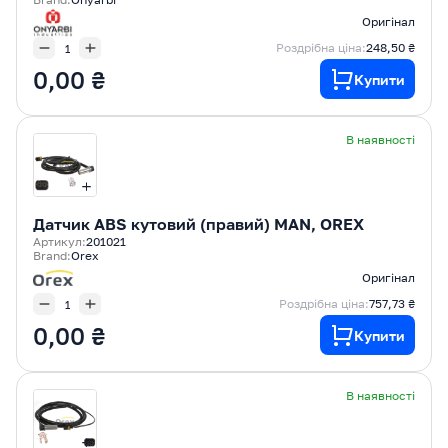
Оригінал
Роздрібна ціна:
248,50 ₴
0,00 ₴
Купити
В наявності
Датчик ABS кутовий (правий) MAN, OREX
Артикул:
201021
Brand:
Orex
Оригінал
Роздрібна ціна:
757,73 ₴
0,00 ₴
Купити
В наявності