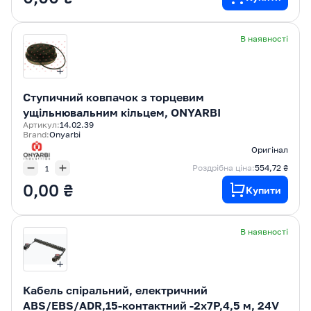
В наявності
Ступичний ковпачок з торцевим
ущільнювальним кільцем, ONYARBI
Артикул:
14.02.39
Brand:
Onyarbi
Оригінал
Роздрібна ціна:
554,72 ₴
0,00 ₴
Купити
В наявності
Кабель спіральний, електричний
ABS/EBS/ADR,15-контактний -2x7P,4,5 м, 24V