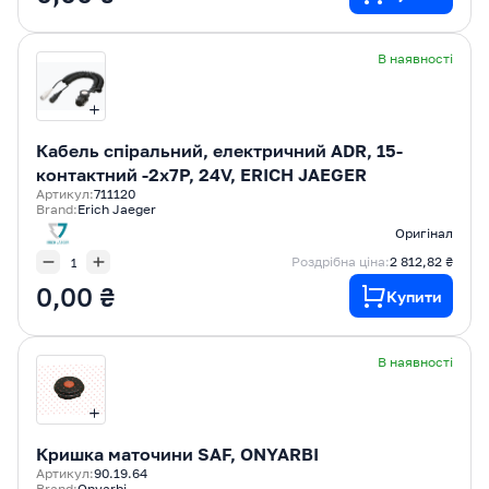
В наявності
Кабель спіральний, електричний ADR, 15-
контактний -2x7P, 24V, ERICH JAEGER
Артикул:
711120
Brand:
Erich Jaeger
Оригінал
Роздрібна ціна:
2 812,82 ₴
0,00 ₴
Купити
В наявності
Кришка маточини SAF, ONYARBI
Артикул:
90.19.64
Brand:
Onyarbi