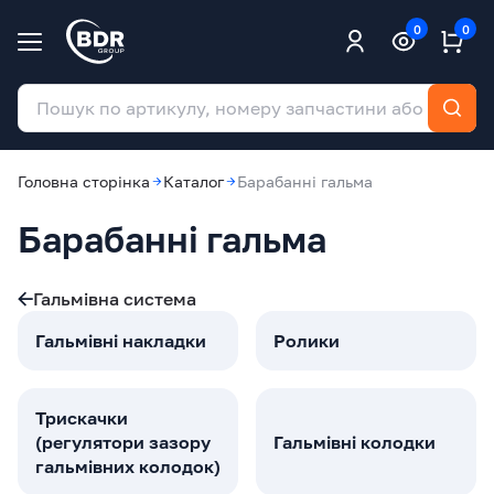
0
0
Головна сторінка
Каталог
Барабанні гальма
Барабанні гальма
Гальмівна система
Гальмівні накладки
Ролики
Трискачки
(регулятори зазору
Гальмівні колодки
гальмiвних колодок)