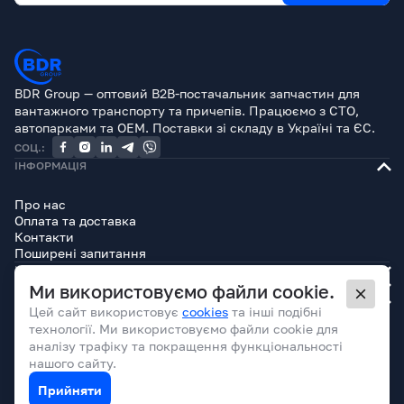
BDR Group — оптовий B2B-постачальник запчастин для
вантажного транспорту та причепів. Працюємо з СТО,
автопарками та OEM. Поставки зі складу в Україні та ЄС.
СОЦ.:
ІНФОРМАЦІЯ
Про нас
Оплата та доставка
Контакти
Поширені запитання
КАТАЛОГ
БРЕНДИ
Ми використовуємо файли cookie.
ЮРИДИЧНА ІНФОРМАЦІЯ
Цей сайт використовує
cookies
та інші подібні
технології. Ми використовуємо файли cookie для
аналізу трафіку та покращення функціональності
нашого сайту.
Прийняти