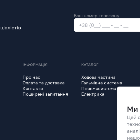
Ваш номер телефону
іалістів
ІНФОРМАЦІЯ
КАТАЛОГ
Про нас
Ходова частина
Оплата та доставка
Гальмівна система
Контакти
Пневмосистема
Поширені запитання
Електрика
Ми 
Цей 
техн
анал
нашо