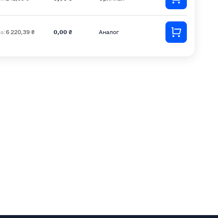
на:
6 220,39 ₴
0,00 ₴
Аналог