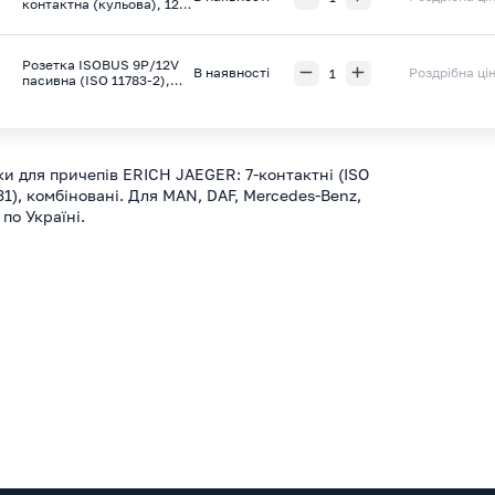
контактна (кульова), 12V
(ISO 1724 - Type N), ERICH
JAEGER
Розетка ISOBUS 9P/12V
В наявності
Роздрібна ці
пасивна (ISO 11783-2),
ERICH JAEGER
и для причепів ERICH JAEGER: 7-контактні (ISO
731), комбіновані. Для MAN, DAF, Mercedes-Benz,
по Україні.