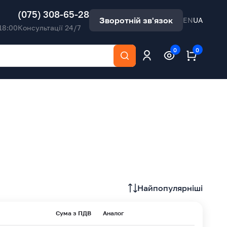
(075) 308-65-28
Зворотній зв'язок
EN
UA
18:00
Консультації 24/7
0
0
Найпопулярніші
Сума з ПДВ
Аналог