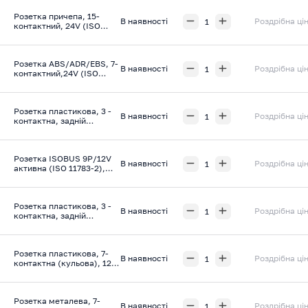
Розетка причепа, 15-
В наявності
Роздрібна ці
контактний, 24V (ISO
12098 ADR), ERICH
JAEGER
Розетка ABS/ADR/EBS, 7-
В наявності
Роздрібна ці
контактний,24V (ISO
7638-1), ERICH JAEGER
Розетка пластикова, 3 -
В наявності
Роздрібна ці
контактна, задній
гумовий ущільнювач,
25A, 6-24V (DIN 9680),
ERICH JAEGER
Розетка ISOBUS 9P/12V
В наявності
Роздрібна ці
активна (ISO 11783-2),
ERICH JAEGER
Розетка пластикова, 3 -
В наявності
Роздрібна ці
контактна, задній
ущільнювач - гайка, 25A,
6-24V (DIN 9680), ERICH
JAEGER
Розетка пластикова, 7-
В наявності
Роздрібна ці
контактна (кульова), 12V
(ISO 1724 - Type N),ERICH
JAEGER
Розетка металева, 7-
В наявності
Роздрібна ці