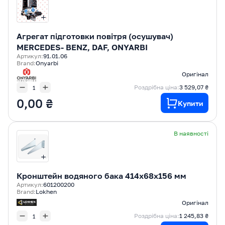
Агрегат підготовки повітря (осушувач)
MERCEDES- BENZ, DAF, ONYARBI
Артикул:
91.01.06
Brand:
Onyarbi
Оригінал
Роздрібна ціна:
3 529,07 ₴
0,00 ₴
Купити
В наявності
Кронштейн водяного бака 414х68х156 мм
Артикул:
601200200
Brand:
Lokhen
Оригінал
Роздрібна ціна:
1 245,83 ₴