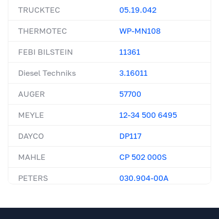
TRUCKTEC
05.19.042
THERMOTEC
WP-MN108
FEBI BILSTEIN
11361
Diesel Techniks
3.16011
AUGER
57700
MEYLE
12-34 500 6495
DAYCO
DP117
MAHLE
CP 502 000S
PETERS
030.904-00A
BF
20160208261