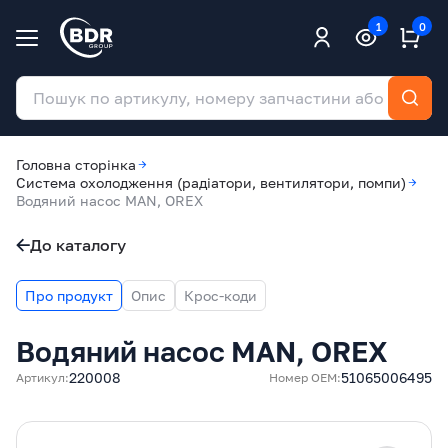
1
0
Головна сторінка
Система охолодження (радіатори, вентилятори, помпи)
Водяний насос MAN, OREX
До каталогу
Про продукт
Опис
Крос-коди
Водяний насос MAN, OREX
220008
51065006495
Артикул:
Номер ОЕМ: