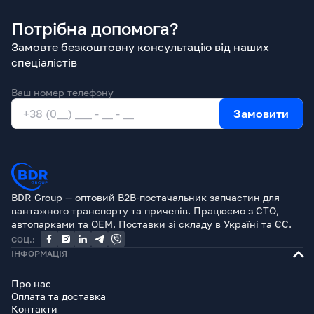
SWAG
54 15 0007
Потрібна допомога?
METELLI
24-1310
Замовте безкоштовну консультацію від наших
GRAF
PA1310
спеціалістів
GATES
WP5102HD
Ваш номер телефону
Замовити
HEPU
P9995
HELLA
8MP 376 808-664
GK
980983
BDR Group — оптовий B2B-постачальник запчастин для
вантажного транспорту та причепів. Працюємо з СТО,
KOLBENSCHMIDT
50005630
автопарками та OEM. Поставки зі складу в Україні та ЄС.
СОЦ.:
OMP
OMP343.320
ІНФОРМАЦІЯ
MAN
51.06500.3178
Про нас
Оплата та доставка
MAN
51065003178
Контакти