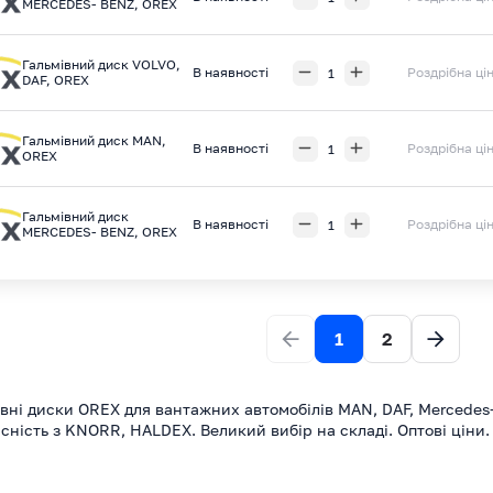
MERCEDES- BENZ, OREX
Гальмівний диск VOLVO,
В наявності
Роздрібна ці
DAF, OREX
Гальмівний диск MAN,
В наявності
Роздрібна ці
OREX
Гальмівний диск
В наявності
Роздрібна ці
MERCEDES- BENZ, OREX
1
2
вні диски OREX для вантажних автомобілів MAN, DAF, Mercedes-
місність з KNORR, HALDEX. Великий вибір на складі. Оптові ціни