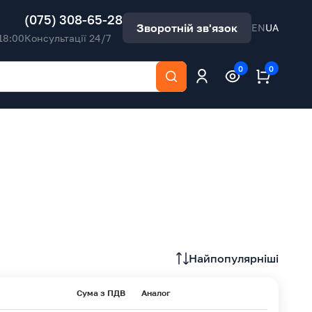
(075) 308-65-28
Зворотній зв'язок
EN
UA
18:00
Консультації 24/7
0
0
Найпопулярніші
Сума з ПДВ
Аналог