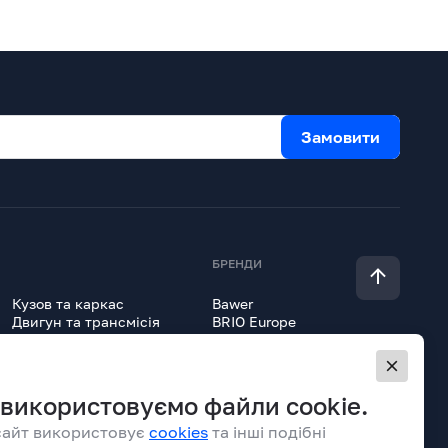
Замовити
БРЕНДИ
Кузов та каркас
Bawer
Двигун та трансмісія
BRIO Europe
Гідравліка
Erich Jaeger
Lokhen
Всі товари
Onyarbi
Orex
використовуємо файли cookie.
Parlok
Pemco
сайт використовує
cookies
та інші подібні
Takler