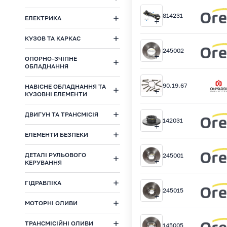
814231
ЕЛЕКТРИКА
КУЗОВ ТА КАРКАС
245002
ОПОРНО-ЗЧІПНЕ
ОБЛАДНАННЯ
90.19.67
НАВІСНЕ ОБЛАДНАННЯ ТА
КУЗОВНІ ЕЛЕМЕНТИ
ДВИГУН ТА ТРАНСМІСІЯ
142031
ЕЛЕМЕНТИ БЕЗПЕКИ
ДЕТАЛІ РУЛЬОВОГО
245001
КЕРУВАННЯ
ГІДРАВЛІКА
245015
МОТОРНІ ОЛИВИ
ТРАНСМІСІЙНІ ОЛИВИ
145005