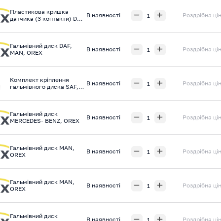
Пластикова кришка
В наявності
Роздрібна ці
датчика (3 контакти) DAF,
SCANIA, IVECO, KNORR,
OREX
Гальмівний диск DAF,
В наявності
Роздрібна ці
MAN, OREX
Комплект кріплення
В наявності
Роздрібна ці
гальмівного диска SAF,
DAF, ONYARBI
Гальмівний диск
В наявності
Роздрібна ці
MERCEDES- BENZ, OREX
Гальмівний диск MAN,
В наявності
Роздрібна ці
OREX
Гальмівний диск MAN,
В наявності
Роздрібна ці
OREX
Гальмівний диск
В наявності
Роздрібна ці