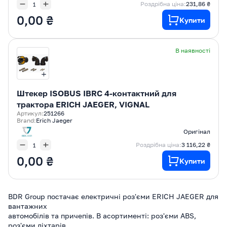
Роздрібна ціна:
231,86 ₴
0,00 ₴
Купити
В наявності
Штекер ISOBUS IBRC 4-контактний для
трактора ERICH JAEGER, VIGNAL
Артикул:
251266
Brand:
Erich Jaeger
Оригінал
Роздрібна ціна:
3 116,22 ₴
0,00 ₴
Купити
BDR Group постачає електричні роз'єми ERICH JAEGER для
вантажних
автомобілів та причепів. В асортименті: роз'єми ABS,
роз'єми ліхтарів,