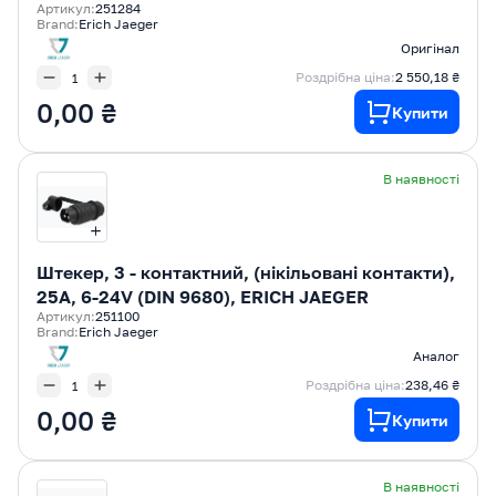
Артикул:
251284
Brand:
Erich Jaeger
Оригінал
Роздрібна ціна:
2 550,18 ₴
0,00 ₴
Купити
В наявності
Штекер, 3 - контактний, (нікільовані контакти),
25A, 6-24V (DIN 9680), ERICH JAEGER
Артикул:
251100
Brand:
Erich Jaeger
Аналог
Роздрібна ціна:
238,46 ₴
0,00 ₴
Купити
В наявності