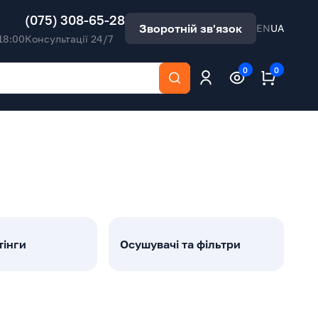
(075) 308-65-28
Зворотній зв'язок
EN
UA
18:00
Консультації 24/7
0
0
тінги
Осушувачі та фільтри