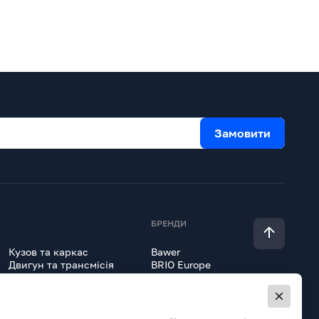
Замовити
БРЕНДИ
Кузов та каркас
Bawer
Двигун та трансмісія
BRIO Europe
Гідравліка
Erich Jaeger
Lokhen
Всі товари
Onyarbi
Orex