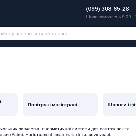
(099) 308-65-28
Щодо замовлень 9:00 - 
и
Повітряні магістралі
Шланги і фі
ачальник запчастин пневматичної системи для вантажівок та
овки (Palm), магістральні шланги, фітінги, осушувачі.