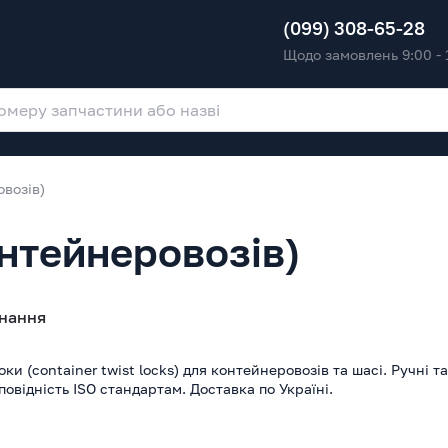
(099) 308-65-28
Щодо замовлень 9:00 - 
возів)
онтейнеровозів)
нання
ки (container twist locks) для контейнеровозів та шасі. Ручні та
повідність ISO стандартам. Доставка по Україні.