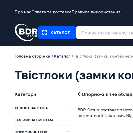
Про нас
Оплата та доставка
Правила використання
КАТАЛОГ
Головна сторінка
Каталог
Твістлоки (замки контейнеро
Твістлоки (замки к
Категорії
Опорно-зчіпне облад
ХОДОВА ЧАСТИНА
BDR Group постачає твістло
автоматичні твістлоки. Від
ГАЛЬМІВНА СИСТЕМА
ПНЕВМОСИСТЕМА