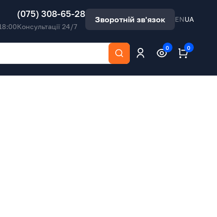
(075) 308-65-28
Зворотній зв'язок
EN
UA
18:00
Консультації 24/7
0
0