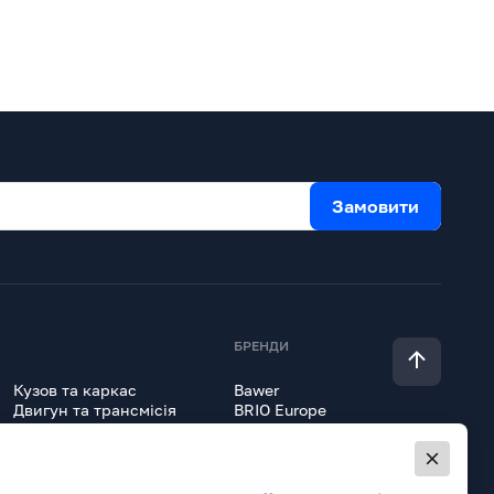
Замовити
БРЕНДИ
Кузов та каркас
Bawer
Двигун та трансмісія
BRIO Europe
Гідравліка
Erich Jaeger
Lokhen
Всі товари
Onyarbi
Orex