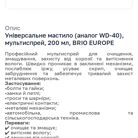
Опис
Універсальне мастило (аналог WD-40),
мультиспрей, 200 мл, BRIO EUROPE
Професійний мультиспрей для очищення,
змащування, захисту від корозії та витіснення
вологи. Швидко проникає в заклинені механізми,
послаблює іржу, усуває скрип, очищає
забруднення та забезпечує тривалий захист
металевих поверхонь.
Застосування:
•болти та гайки;
•замки й петлі;
•троси та шарніри;
•електричні контакти;
•металеві механізми;
•автомобільна, промислова та
сільськогосподарська техніка.
Переваги:
✔️ очищає та змащує;
✔️ витісняє вологу;
✔️ захищає від корозії;