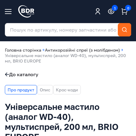
1
0
Головна сторінка
Антикорозійні спреї (з молібденом)
Універсальне мастило (аналог WD-40), мультиспрей, 200
мл, BRIO EUROPE
До каталогу
Про продукт
Опис
Крос-коди
Універсальне мастило
(аналог WD-40),
мультиспрей, 200 мл, BRIO