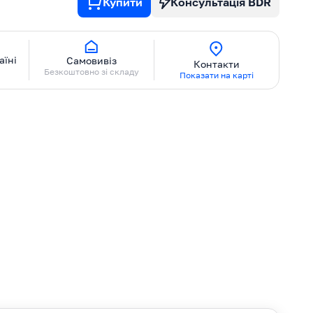
Купити
Консультація BDR
аїні
Самовивіз
Контакти
Безкоштовно зі складу
Показати на карті