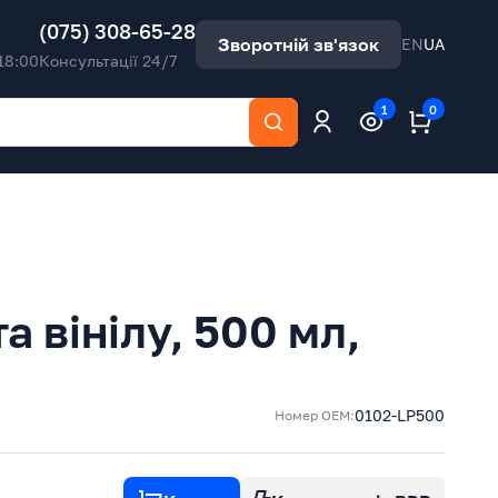
(075) 308-65-28
Зворотній зв'язок
EN
UA
18:00
Консультації 24/7
1
0
а вінілу, 500 мл,
0102-LP500
Номер ОЕМ: