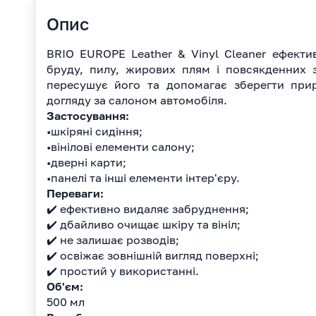
Опис
BRIO EUROPE Leather & Vinyl Cleaner ефектив
бруду, пилу, жирових плям і повсякденних 
пересушує його та допомагає зберегти прир
догляду за салоном автомобіля.
Застосування:
•шкіряні сидіння;
•вінілові елементи салону;
•дверні карти;
•панелі та інші елементи інтер'єру.
Переваги:
✔️ ефективно видаляє забруднення;
✔️ дбайливо очищає шкіру та вініл;
✔️ не залишає розводів;
✔️ освіжає зовнішній вигляд поверхні;
✔️ простий у використанні.
Об'єм:
500 мл