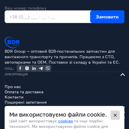
Ваш номер телефону
Замовити
BDR Group — оптовий B2B-постачальник запчастин для
вантажного транспорту та причепів. Працюємо з СТО,
автопарками та OEM. Поставки зі складу в Україні та ЄС.
СОЦ.:
ІНФОРМАЦІЯ
Про нас
Оплата та доставка
Контакти
Поширені запитання
КАТАЛОГ
БРЕНДИ
Ми використовуємо файли cookie.
ЮРИДИЧНА ІНФОРМАЦІЯ
Цей сайт використовує
cookies
та інші подібні
технології. Ми використовуємо файли cookie для