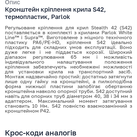
Опис
Кронштейн кріплення крила S42,
термопластик, Parlok
Регульоване кріплення для крил Stealth 42 (S42)
поставляється в комплекті з крилами Parlok White
Line™ і Supra™. Виготовлене з міцного технічного
пластику PA6/PE-HD, кріплення S42 ідеально
підходить для складних умов експлуатації. Воно
дуже легке і не піддається корозії. Широкий
діапазон регулювання 65 мм і можливість
індивідуального налаштування положення
кріплення забезпечують необмежені можливості
для установки крила на транспортний засіб.
Монтаж надзвичайно простий: достатньо затягнути
лише одну гайку на кронштейні, а пилкоподібна
форма нижньої пластини запобігає обертанню
кронштейна навколо опорної труби. S42 доступний
навіть для опорних труб діаметром 40, 38 і 34 мм з
адаптером. Максимальний момент затягування
становить 10 Нм. S42 повністю взаємозамінний з
кронштейном P42.
Крос-коди аналогів