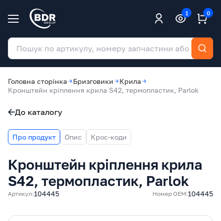
1
0
Головна сторінка
Бризговики
Крила
Кронштейн кріплення крила S42, термопластик, Parlok
До каталогу
Про продукт
Опис
Крос-коди
Кронштейн кріплення крила
S42, термопластик, Parlok
104445
104445
Артикул:
Номер ОЕМ: