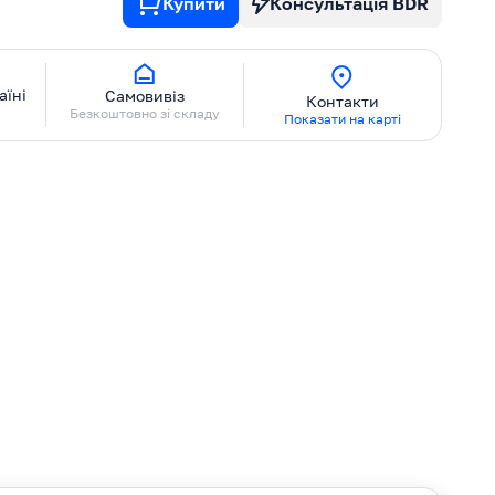
Купити
Консультація BDR
аїні
Самовивіз
Контакти
Безкоштовно зі складу
Показати на карті