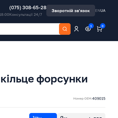
(075) 308-65-28
Зворотній зв'язок
EN
UA
18:00
Консультації 24/7
1
0
кільце форсунки
409015
Номер ОЕМ: