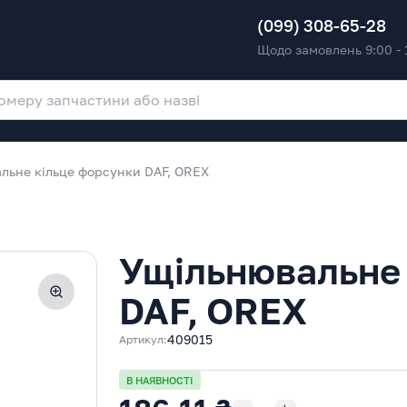
(099) 308-65-28
Щодо замовлень 9:00 - 
льне кільце форсунки DAF, OREX
Ущільнювальне 
DAF, OREX
409015
Артикул:
В НАЯВНОСТІ