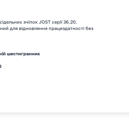
дельних зчіпок JOST серії 36.20.
ний для відновлення працездатності без
шній шестигранник
0