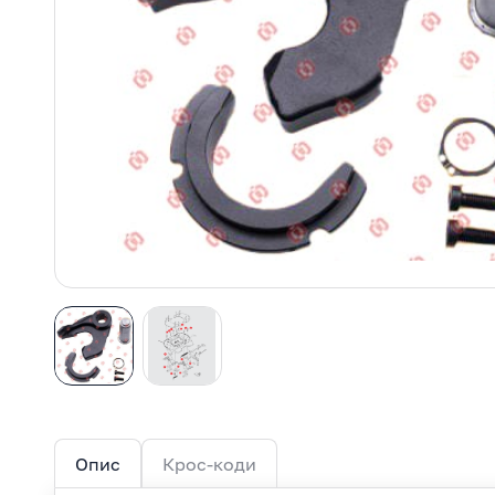
Опис
Крос-коди