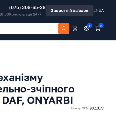
(075) 308-65-28
Зворотній зв'язок
EN
UA
18:00
Консультації 24/7
1
0
еханізму
ельно-зчіпного
 DAF, ONYARBI
90.13.77
Номер ОЕМ: