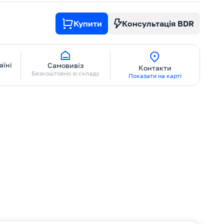
Купити
Консультація BDR
аїні
Самовивіз
Контакти
Безкоштовно зі складу
Показати на карті