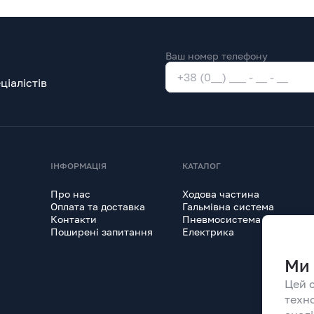
Ваш номер телефону
іалістів
ІНФОРМАЦІЯ
КАТАЛОГ
Про нас
Ходова частина
Оплата та доставка
Гальмівна система
Контакти
Пневмосистема
Поширені запитання
Електрика
Ми 
Цей 
техн