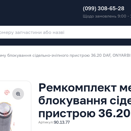
(099) 308-65-28
Щодо замовлень 9:00 - 
му блокування сідельно-зчіпного пристрою 36.20 DAF, ONYARBI
Ремкомплект м
блокування сід
пристрою 36.20
90.13.77
Артикул: