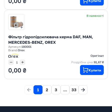
0,00 ₴
Купити
В наявності
Фільтр гідропідсилювача керма DAF, MAN,
MERCEDES-BENZ, OREX
Артикул:
180001
Brand:
Orex
Оригінал
Роздрібна ціна:
91,67 ₴
0,00 ₴
Купити
1
2
3
...
33