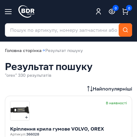
0
0
Головна сторінка
Результат пошуку
Результат пошуку
"orex" 330 результатів
Найпопулярніші
В наявності
Кріплення крила гумове VOLVO, OREX
Артикул:
366028