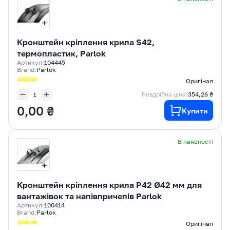
Кронштейн кріплення крила S42,
термопластик, Parlok
Артикул:
104445
Brand:
Parlok
Оригінал
Роздрібна ціна:
354,26 ₴
0,00 ₴
Купити
В наявності
Кронштейн кріплення крила P42 Ø42 мм для
вантажівок та напівпричепів Parlok
Артикул:
100414
Brand:
Parlok
Оригінал