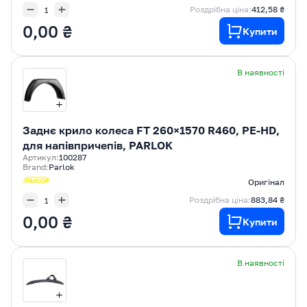
Роздрібна ціна:
412,58 ₴
0,00 ₴
Купити
В наявності
Заднє крило колеса FT 260×1570 R460, PE-HD,
для напівпричепів, PARLOK
Артикул:
100287
Brand:
Parlok
Оригінал
Роздрібна ціна:
883,84 ₴
0,00 ₴
Купити
В наявності