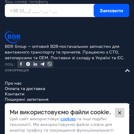
Ваш номер телефону
Замовити
BDR Group — оптовий B2B-постачальник запчастин для
вантажного транспорту та причепів. Працюємо з СТО,
автопарками та OEM. Поставки зі складу в Україні та ЄС.
СОЦ.:
ІНФОРМАЦІЯ
Про нас
Оплата та доставка
Контакти
Поширені запитання
КАТАЛОГ
БРЕНДИ
Ми використовуємо файли cookie.
ЮРИДИЧНА ІНФОРМАЦІЯ
Цей сайт використовує
cookies
та інші подібні
технології. Ми використовуємо файли cookie для
аналізу трафіку та покращення функціональності